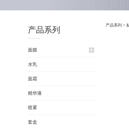
视
产品系列
>
产品系列
面膜
水乳
面霜
精华液
喷雾
套盒