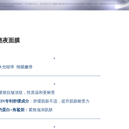
熬夜面膜
+
水光嘭弹 细腻嫩滑
—————————————————————————
心成分 +
紧致抗皱淡纹，性质温和更耐受
MIN专利舒缓成分
：舒缓肌肤不适，提升肌肤耐受力
奶蛋白+角鲨烷
：
紧致滋润肌肤
———————————————————
——————
+