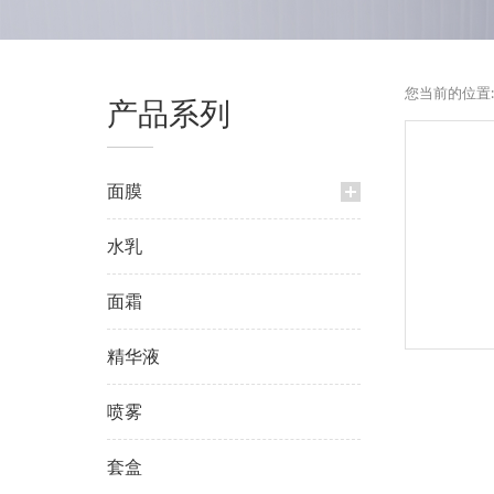
您当前的位置
产品系列
面膜
水乳
面霜
精华液
喷雾
套盒